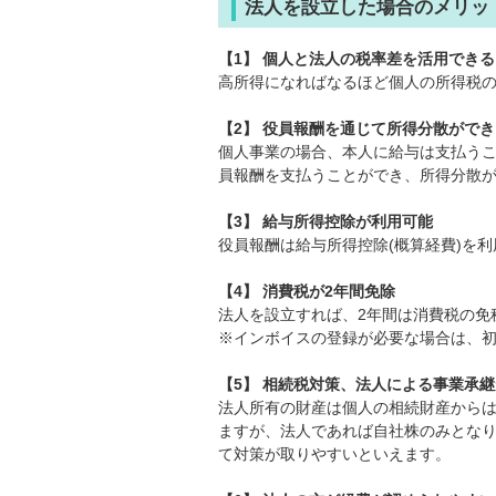
法人を設立した場合のメリッ
【1】 個人と法人の税率差を活用できる
高所得になればなるほど個人の所得税
【2】 役員報酬を通じて所得分散ができ
個人事業の場合、本人に給与は支払う
員報酬を支払うことができ、所得分散
【3】 給与所得控除が利用可能
役員報酬は給与所得控除(概算経費)を
【4】 消費税が2年間免除
法人を設立すれば、2年間は消費税の免
※インボイスの登録が必要な場合は、
【5】 相続税対策、法人による事業承
法人所有の財産は個人の相続財産から
ますが、法人であれば自社株のみとな
て対策が取りやすいといえます。